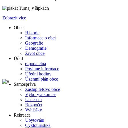
Turnaj v šipkách
Zobrazit více
Obec
Historie
Informace o obci
Geografie
Demografie
Život obce
Úřad
e-podatelna
Povinné informace
Úřední hodiny
Územní plán obce
Samospráva
Zastupitelstvo obce
Výbory a komise
Usnesení
Rozpočet
Vyhlášky
Rekreace
Ubytování
Cykloturistika