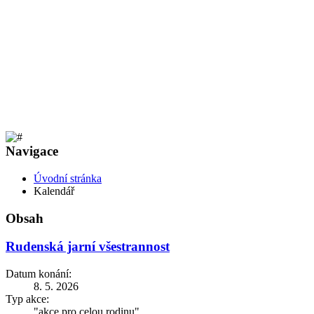
Navigace
Úvodní stránka
Kalendář
Obsah
Rudenská jarní všestrannost
Datum konání:
8. 5. 2026
Typ akce:
"akce pro celou rodinu"