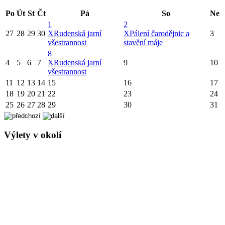
Po
Út
St
Čt
Pá
So
Ne
1
2
27
28
29
30
X
Rudenská jarní
X
Pálení čarodějnic a
3
všestrannost
stavění máje
8
4
5
6
7
X
Rudenská jarní
9
10
všestrannost
11
12
13
14
15
16
17
18
19
20
21
22
23
24
25
26
27
28
29
30
31
Výlety v okolí