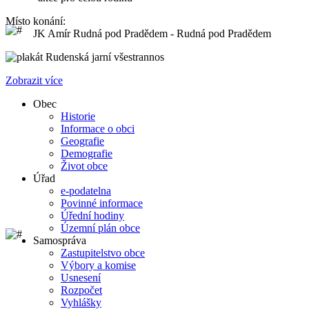
Místo konání:
JK Amír Rudná pod Pradědem - Rudná pod Pradědem
Rudenská jarní všestrannos
Zobrazit více
Obec
Historie
Informace o obci
Geografie
Demografie
Život obce
Úřad
e-podatelna
Povinné informace
Úřední hodiny
Územní plán obce
Samospráva
Zastupitelstvo obce
Výbory a komise
Usnesení
Rozpočet
Vyhlášky