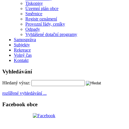
Tiskopisy
Územní plán obce
Směrnice
Registr oznámení
Provozní řády, ceníky
Odpady
Vyhlášené dotační programy
Samospráva
Subjekty
Rekreace
Volný čas
Kontakt
Vyhledávání
Hledaný výraz:
rozšířené vyhledávání ...
Facebook obce