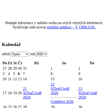
Sledujte informace z našeho webu na svých chytrých telefonech.
Využívejte naši novou
mobilní aplikaci – V OBRAZE.
Kalendář
měsíc
rok
Po
Út
St
Čt
Pá
So
Ne
27
28
29
30
31
1
2
3
4
5
6
7
8
9
10
11
12
13
14
15
16
22
21
X
Dračí lodě
23
17
18
19
20
X
Dračí lodě
2026
X
Dračí lodě
2026
2026
Gulášfest 2026
24
25
26
27
28
29
30