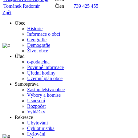
Tománek Radomír
Člen
739 425 455
Zpět
Obec
Historie
Informace o obci
Geografie
Demografie
Život obce
Úřad
e-podatelna
Povinné informace
Úřední hodiny
Územní plán obce
Samospráva
Zastupitelstvo obce
Výbory a komise
Usnesení
Rozpočet
Vyhlášky
Rekreace
Ubytování
Cykloturistika
Lyžování