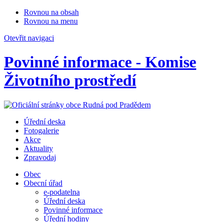
Rovnou na obsah
Rovnou na menu
Otevřit navigaci
Povinné informace - Komise
Životního prostředí
Úřední deska
Fotogalerie
Akce
Aktuality
Zpravodaj
Obec
Obecní úřad
e-podatelna
Úřední deska
Povinné informace
Úřední hodiny