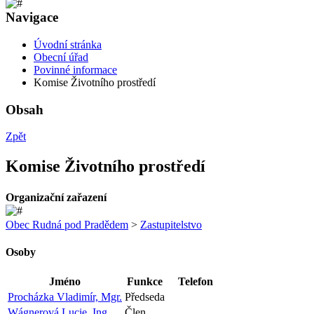
Navigace
Úvodní stránka
Obecní úřad
Povinné informace
Komise Životního prostředí
Obsah
Zpět
Komise Životního prostředí
Organizační zařazení
Obec Rudná pod Pradědem
>
Zastupitelstvo
Osoby
Jméno
Funkce
Telefon
Procházka Vladimír, Mgr.
Předseda
Wágnerová Lucie, Ing.
Člen