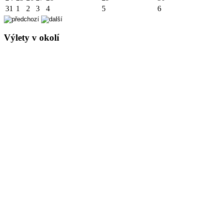
31
1
2
3
4
5
6
Výlety v okolí