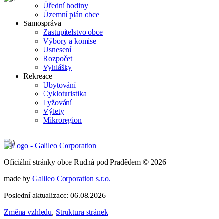
Úřední hodiny
Územní plán obce
Samospráva
Zastupitelstvo obce
Výbory a komise
Usnesení
Rozpočet
Vyhlášky
Rekreace
Ubytování
Cykloturistika
Lyžování
Výlety
Mikroregion
Oficiální stránky obce Rudná pod Pradědem © 2026
made by
Galileo Corporation s.r.o.
Poslední aktualizace: 06.08.2026
Změna vzhledu
,
Struktura stránek