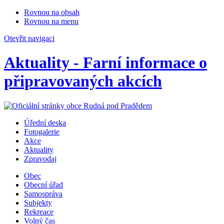
Rovnou na obsah
Rovnou na menu
Otevřit navigaci
Aktuality - Farní informace o
připravovaných akcích
Úřední deska
Fotogalerie
Akce
Aktuality
Zpravodaj
Obec
Obecní úřad
Samospráva
Subjekty
Rekreace
Volný čas