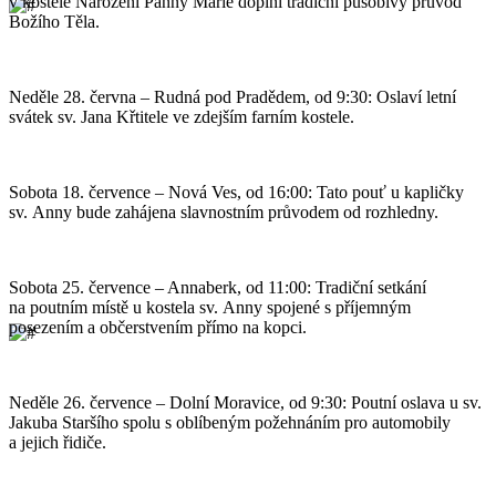
v kostele Narození Panny Marie doplní tradiční působivý průvod
Božího Těla.
Neděle 28. června – Rudná pod Pradědem, od 9:30: Oslaví letní
svátek sv. Jana Křtitele ve zdejším farním kostele.
Sobota 18. července – Nová Ves, od 16:00: Tato pouť u kapličky
sv. Anny bude zahájena slavnostním průvodem od rozhledny.
Sobota 25. července – Annaberk, od 11:00: Tradiční setkání
na poutním místě u kostela sv. Anny spojené s příjemným
posezením a občerstvením přímo na kopci.
Neděle 26. července – Dolní Moravice, od 9:30: Poutní oslava u sv.
Jakuba Staršího spolu s oblíbeným požehnáním pro automobily
a jejich řidiče.