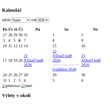
Kalendář
měsíc
rok
Po
Út
St
Čt
Pá
So
Ne
27
28
29
30
31
1
2
3
4
5
6
7
8
9
10
11
12
13
14
15
16
22
21
X
Dračí lodě
23
17
18
19
20
X
Dračí lodě
2026
X
Dračí lodě
2026
2026
Gulášfest 2026
24
25
26
27
28
29
30
31
1
2
3
4
5
6
Výlety v okolí