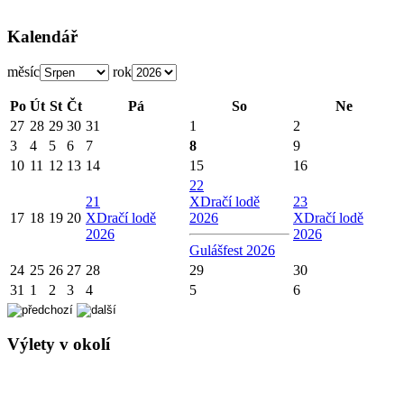
Kalendář
měsíc
rok
Po
Út
St
Čt
Pá
So
Ne
27
28
29
30
31
1
2
3
4
5
6
7
8
9
10
11
12
13
14
15
16
22
21
X
Dračí lodě
23
17
18
19
20
X
Dračí lodě
2026
X
Dračí lodě
2026
2026
Gulášfest 2026
24
25
26
27
28
29
30
31
1
2
3
4
5
6
Výlety v okolí