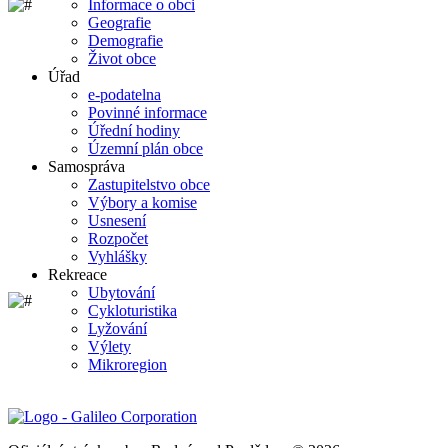
Informace o obci
Geografie
Demografie
Život obce
Úřad
e-podatelna
Povinné informace
Úřední hodiny
Územní plán obce
Samospráva
Zastupitelstvo obce
Výbory a komise
Usnesení
Rozpočet
Vyhlášky
Rekreace
Ubytování
Cykloturistika
Lyžování
Výlety
Mikroregion