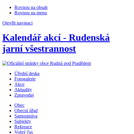
Rovnou na obsah
Rovnou na menu
Otevřit navigaci
Kalendář akcí - Rudenská
jarní všestrannost
Úřední deska
Fotogalerie
Akce
Aktuality
Zpravodaj
Obec
Obecní úřad
Samospráva
Subjekty
Rekreace
Volný čas