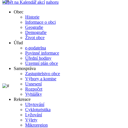
<
Zpět na Kalendář akcí
nahoru
Obec
Historie
Informace o obci
Geografie
Demografie
Život obce
Úřad
e-podatelna
Povinné informace
Úřední hodiny
Územní plán obce
Samospráva
Zastupitelstvo obce
Výbory a komise
Usnesení
Rozpočet
Vyhlášky
Rekreace
Ubytování
Cykloturistika
Lyžování
Výlety
Mikroregion