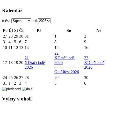
Kalendář
měsíc
rok
Po
Út
St
Čt
Pá
So
Ne
27
28
29
30
31
1
2
3
4
5
6
7
8
9
10
11
12
13
14
15
16
22
21
X
Dračí lodě
23
17
18
19
20
X
Dračí lodě
2026
X
Dračí lodě
2026
2026
Gulášfest 2026
24
25
26
27
28
29
30
31
1
2
3
4
5
6
Výlety v okolí