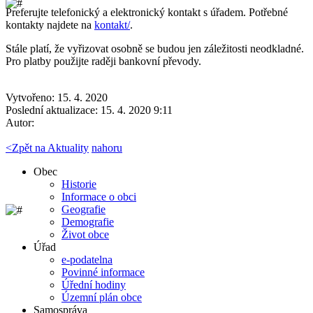
Preferujte telefonický a elektronický kontakt s úřadem. Potřebné
kontakty najdete na
kontakt/
.
Stále platí, že vyřizovat osobně se budou jen záležitosti neodkladné.
Pro platby použijte raději bankovní převody.
Vytvořeno: 15. 4. 2020
Poslední aktualizace: 15. 4. 2020 9:11
Autor:
<
Zpět na Aktuality
nahoru
Obec
Historie
Informace o obci
Geografie
Demografie
Život obce
Úřad
e-podatelna
Povinné informace
Úřední hodiny
Územní plán obce
Samospráva