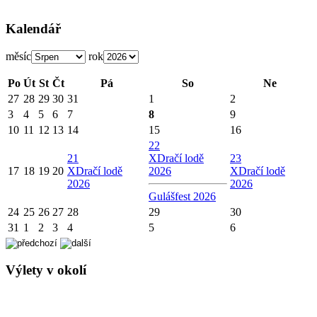
Kalendář
měsíc
rok
Po
Út
St
Čt
Pá
So
Ne
27
28
29
30
31
1
2
3
4
5
6
7
8
9
10
11
12
13
14
15
16
22
21
X
Dračí lodě
23
17
18
19
20
X
Dračí lodě
2026
X
Dračí lodě
2026
2026
Gulášfest 2026
24
25
26
27
28
29
30
31
1
2
3
4
5
6
Výlety v okolí