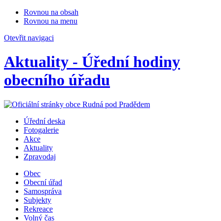
Rovnou na obsah
Rovnou na menu
Otevřit navigaci
Aktuality - Úřední hodiny
obecního úřadu
Úřední deska
Fotogalerie
Akce
Aktuality
Zpravodaj
Obec
Obecní úřad
Samospráva
Subjekty
Rekreace
Volný čas