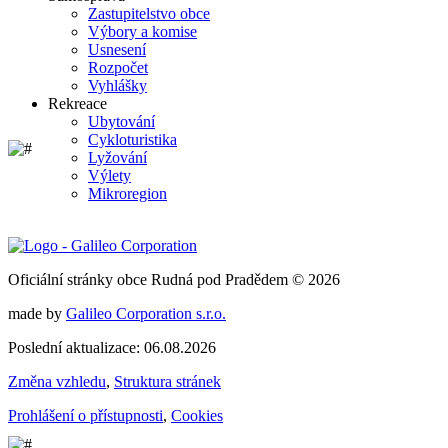
Zastupitelstvo obce
Výbory a komise
Usnesení
Rozpočet
Vyhlášky
Rekreace
Ubytování
Cykloturistika
Lyžování
Výlety
Mikroregion
Oficiální stránky obce Rudná pod Pradědem © 2026
made by
Galileo Corporation s.r.o.
Poslední aktualizace: 06.08.2026
Změna vzhledu
,
Struktura stránek
Prohlášení o přístupnosti
,
Cookies