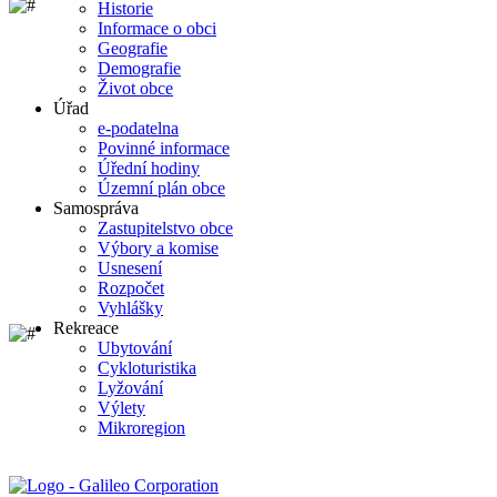
Historie
Informace o obci
Geografie
Demografie
Život obce
Úřad
e-podatelna
Povinné informace
Úřední hodiny
Územní plán obce
Samospráva
Zastupitelstvo obce
Výbory a komise
Usnesení
Rozpočet
Vyhlášky
Rekreace
Ubytování
Cykloturistika
Lyžování
Výlety
Mikroregion