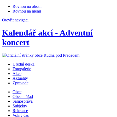
Rovnou na obsah
Rovnou na menu
Otevřit navigaci
Kalendář akcí - Adventní
koncert
Úřední deska
Fotogalerie
Akce
Aktuality
Zpravodaj
Obec
Obecní úřad
Samospráva
Subjekty
Rekreace
Volný čas