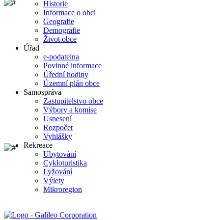
Historie
Informace o obci
Geografie
Demografie
Život obce
Úřad
e-podatelna
Povinné informace
Úřední hodiny
Územní plán obce
Samospráva
Zastupitelstvo obce
Výbory a komise
Usnesení
Rozpočet
Vyhlášky
Rekreace
Ubytování
Cykloturistika
Lyžování
Výlety
Mikroregion