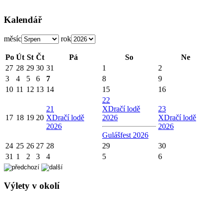
Kalendář
měsíc
rok
Po
Út
St
Čt
Pá
So
Ne
27
28
29
30
31
1
2
3
4
5
6
7
8
9
10
11
12
13
14
15
16
22
21
X
Dračí lodě
23
17
18
19
20
X
Dračí lodě
2026
X
Dračí lodě
2026
2026
Gulášfest 2026
24
25
26
27
28
29
30
31
1
2
3
4
5
6
Výlety v okolí