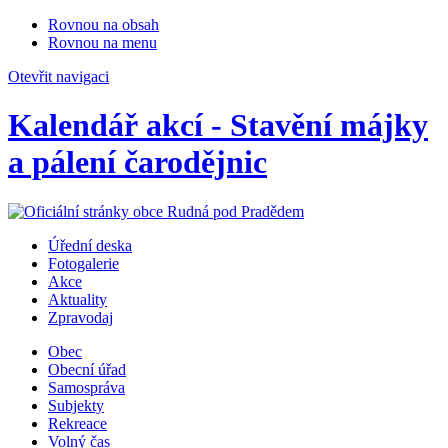
Rovnou na obsah
Rovnou na menu
Otevřit navigaci
Kalendář akcí - Stavění májky
a pálení čarodějnic
Úřední deska
Fotogalerie
Akce
Aktuality
Zpravodaj
Obec
Obecní úřad
Samospráva
Subjekty
Rekreace
Volný čas